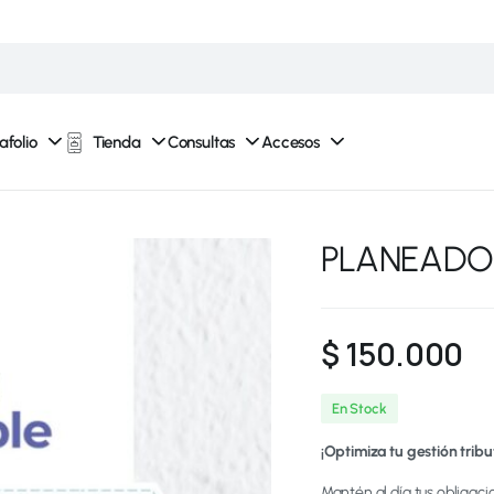
afolio
Tienda
Consultas
Accesos
PLANEADOR
$
150.000
En Stock
¡Optimiza tu gestión tribu
Mantén al día tus obligaci