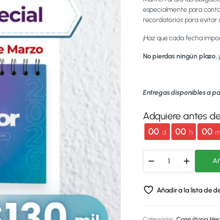
especialmente para contad
recordatorios para evitar 
¡Haz que cada fecha impor
No pierdas ningún plazo. ¡
Entregas disponibles a pa
Adquiere antes d
00
00
00
d
h
Añ
Añadir a la lista de 
Categorías:
Consultoria
,
Her