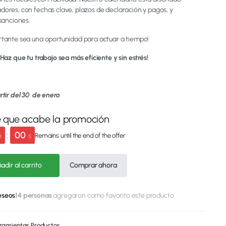
ores, con fechas clave, plazos de declaración y pagos, y
sanciones.
tante sea una oportunidad para actuar a tiempo!
Haz que tu trabajo sea más eficiente y sin estrés!
rtir del 30 de enero
e que acabe la promoción
:
00
m
s
Remains until the end of the offer
adir al carrito
Comprar ahora
deseos
14 personas
agregaron como favorito este producto
ramientas
,
Productos