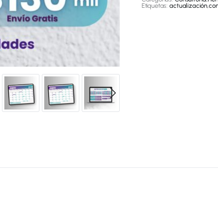
Etiquetas:
actualización
,
con