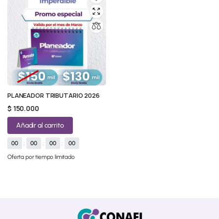
PLANEADOR TRIBUTARIO 2026
$
150.000
Añadir al carrito
00
:
00
:
00
:
00
Oferta por tiempo limitado
© 2026 All Rights Reserved.