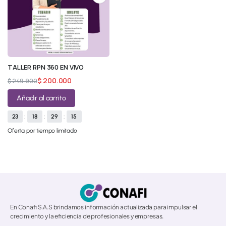
TALLER RPN 360 EN VIVO
$
200.000
$
249.900
Añadir al carrito
23
:
18
:
29
:
15
Oferta por tiempo limitado
© 2026 All Rights Reserved.
En Conafi S.A.S brindamos información actualizada para impulsar el
crecimiento y la eficiencia de profesionales y empresas.