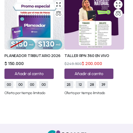
PLANEADOR TRIBUTARIO 2026
TALLER RPN 360 EN VIVO
$
150.000
$
200.000
$
249.900
Añadir al carrito
Añadir al carrito
00
:
00
:
00
:
00
25
:
12
:
28
:
39
Oferta por tiempo limitado
Oferta por tiempo limitado
© 2026 All Rights Reserved.