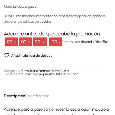
Material descargable
BONUS masterclass interpretación reportes exógena, obligados a
declarar y clasificación cédulas.
Adquiere antes de que acabe la promoción
00
00
00
:
00
d
h
m
s
Remains until the end of the offer
Añadir a la lista de deseos
Categorías:
Consultoria
,
Formación
,
Productos
Etiquetas:
actualización
,
impuestos
,
Taller
,
tributaria
Descripción
Specification
Aprende paso a paso cómo hacer la declaración: módulo a