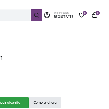
Iniciar sesión
0
0
REGÍSTRATE
n
adir al carrito
Comprar ahora