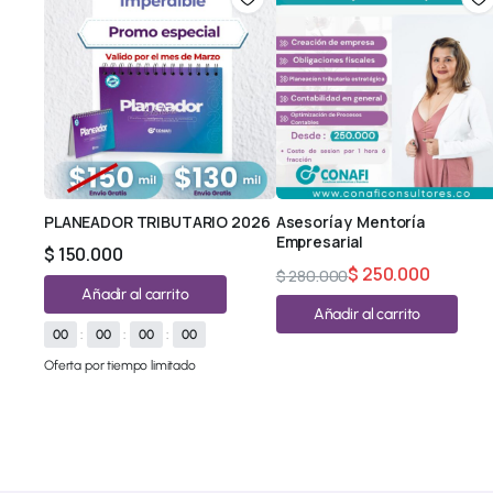
PLANEADOR TRIBUTARIO 2026
Asesoría y Mentoría
Empresarial
$
150.000
$
250.000
$
280.000
Añadir al carrito
Añadir al carrito
00
:
00
:
00
:
00
Oferta por tiempo limitado