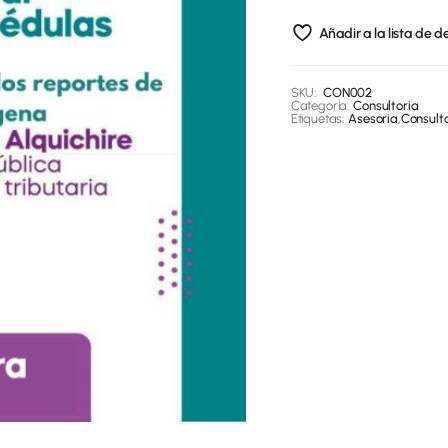
Añadir a la lista de 
SKU:
CON002
Categoría:
Consultoria
Etiquetas:
Asesoria
,
Consult