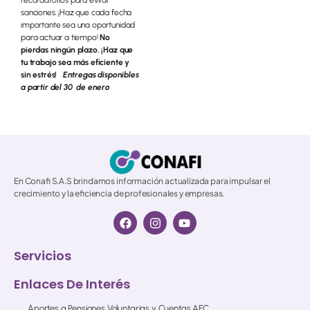
sanciones. ¡Haz que cada fecha
importante sea una oportunidad
para actuar a tiempo!
No
pierdas ningún plazo. ¡Haz que
tu trabajo sea más eficiente y
sin estrés!
Entregas disponibles
a partir del 30 de enero
© 2026 All Rights Reserved.
En Conafi S.A.S brindamos información actualizada para impulsar el
crecimiento y la eficiencia de profesionales y empresas.
Servicios
Enlaces De Interés
Aportes a Pensiones Voluntarias y Cuentas AFC