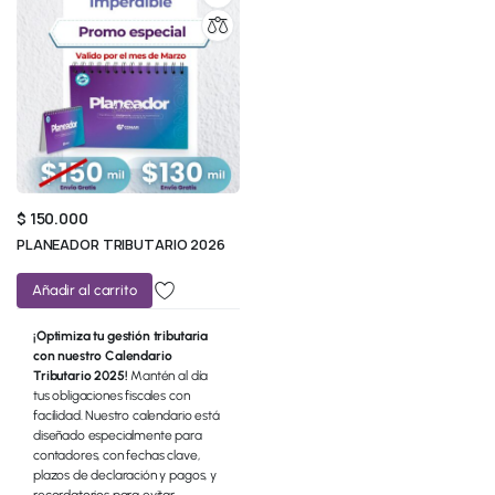
$
150.000
PLANEADOR TRIBUTARIO 2026
Añadir al carrito
¡Optimiza tu gestión tributaria
con nuestro Calendario
Tributario 2025!
Mantén al día
tus obligaciones fiscales con
facilidad. Nuestro calendario está
diseñado especialmente para
contadores, con fechas clave,
plazos de declaración y pagos, y
recordatorios para evitar