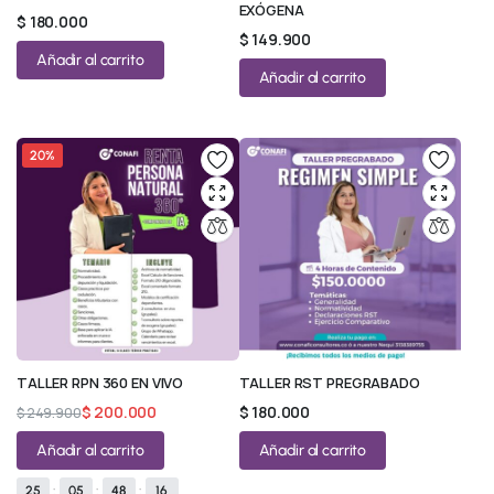
EXÓGENA
$
180.000
$
149.900
Añadir al carrito
Añadir al carrito
20%
TALLER RPN 360 EN VIVO
TALLER RST PREGRABADO
$
200.000
$
180.000
$
249.900
Añadir al carrito
Añadir al carrito
25
:
05
:
48
:
15