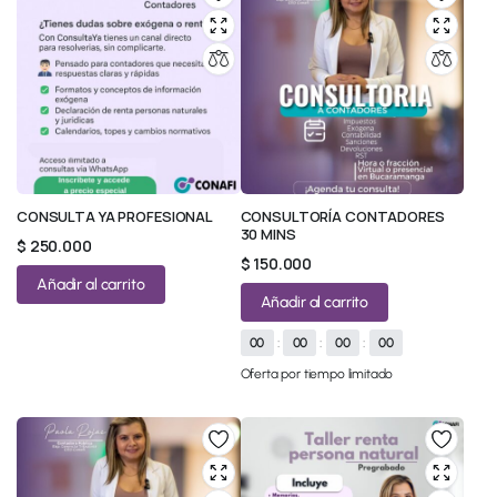
CONSULTA YA PROFESIONAL
CONSULTORÍA CONTADORES
30 MINS
$
250.000
$
150.000
Añadir al carrito
Añadir al carrito
00
:
00
:
00
:
00
Oferta por tiempo limitado