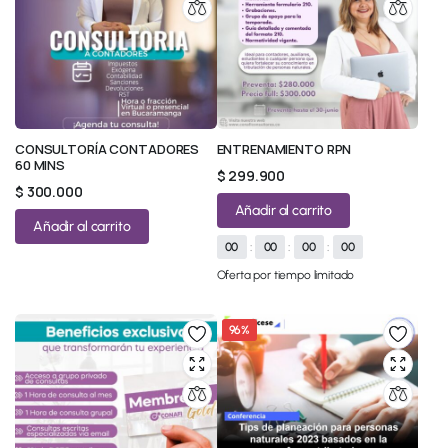
CONSULTORÍA CONTADORES
ENTRENAMIENTO RPN
60 MINS
$
299.900
$
300.000
Añadir al carrito
Añadir al carrito
00
:
00
:
00
:
00
Oferta por tiempo limitado
96%