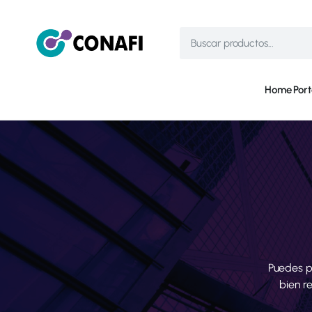
Home
Port
Puedes p
bien r