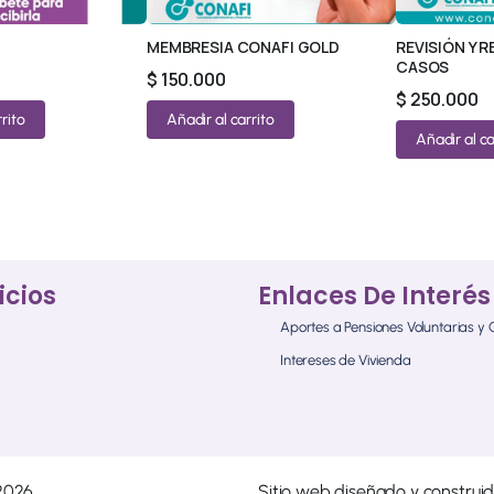
MEMBRESIA CONAFI GOLD
REVISIÓN Y 
CASOS
$
150.000
$
250.000
rito
Añadir al carrito
Añadir al ca
© 2026 All Rights Reserved.
icios
Enlaces De Interés
Aportes a Pensiones Voluntarias y
Intereses de Vivienda
2026
Sitio web diseñado y construi