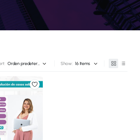
rt:
Show: