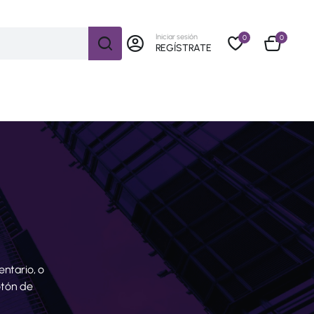
Iniciar sesión
0
0
REGÍSTRATE
ntario, o
otón de