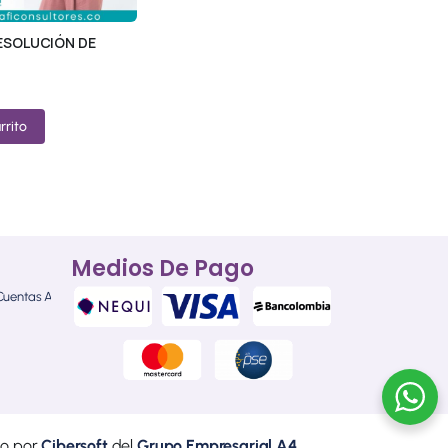
RESOLUCIÓN DE
rrito
Medios De Pago
 Cuentas AFC
do por
Cibersoft
del
Grupo Empresarial A4