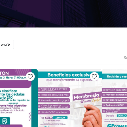
tware
So