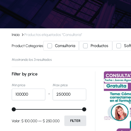
Inicio
Productos etiquetados “Consultoria”
Consultoria
Productos
Sof
Product Categories
Mostrando los 3 resultados
Filter by price
Min price
Max price
-
Valor:
$ 100.000
—
$ 250.000
FILTER