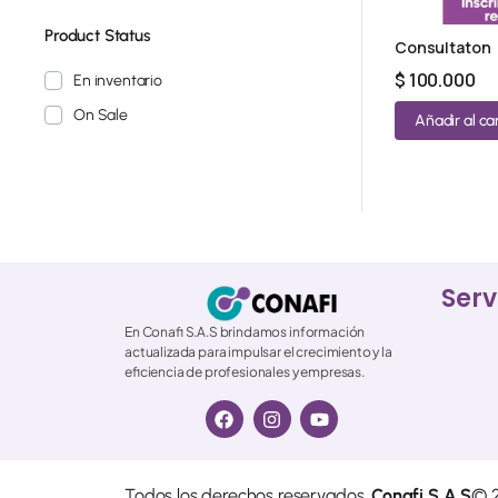
Product Status
Consultaton
$
100.000
En inventario
On Sale
Añadir al car
Serv
En Conafi S.A.S brindamos información
actualizada para impulsar el crecimiento y la
eficiencia de profesionales y empresas.
Todos los derechos reservados.
Conafi S.A.S
© 