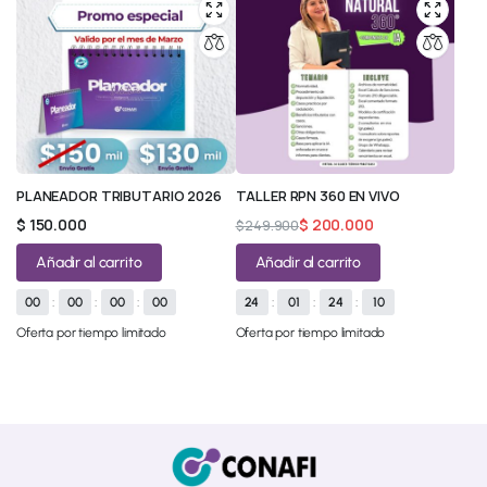
PLANEADOR TRIBUTARIO 2026
TALLER RPN 360 EN VIVO
$
150.000
$
200.000
$
249.900
Añadir al carrito
Añadir al carrito
00
:
00
:
00
:
00
24
:
01
:
24
:
10
Oferta por tiempo limitado
Oferta por tiempo limitado
© 2026 All Rights Reserved.