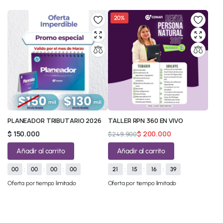
20%
PLANEADOR TRIBUTARIO 2026
TALLER RPN 360 EN VIVO
$
150.000
$
200.000
$
249.900
Añadir al carrito
Añadir al carrito
00
:
00
:
00
:
00
21
:
15
:
16
:
38
Oferta por tiempo limitado
Oferta por tiempo limitado
© 2026 All Rights Reserved.