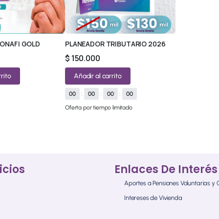
ONAFI GOLD
PLANEADOR TRIBUTARIO 2026
$
150.000
rito
Añadir al carrito
00
:
00
:
00
:
00
Oferta por tiempo limitado
© 2026 All Rights Reserved.
icios
Enlaces De Interés
Aportes a Pensiones Voluntarias y
Intereses de Vivienda