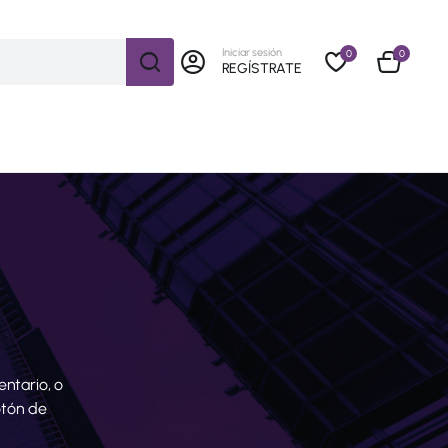
Iniciar sesión
0
0
REGÍSTRATE
ntario, o
otón de