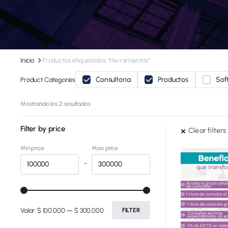
Inicio
Productos etiquetados “Herramientas”
Consultoria
Productos
Sof
Product Categories
Mostrando los 2 resultados
Filter by price
Clear filters
Min price
Max price
-
Valor:
$ 100.000
—
$ 300.000
FILTER