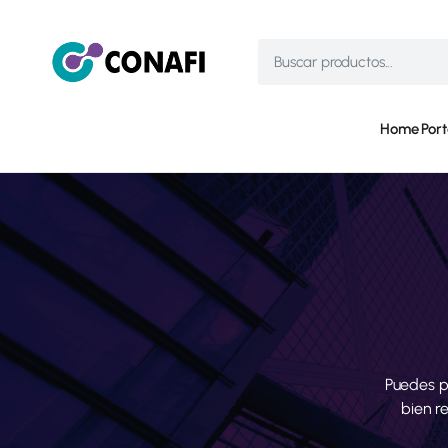
Home
Port
Puedes p
bien r