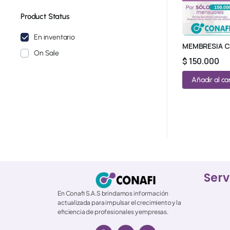
Product Status
En inventario
MEMBRESIA C
On Sale
$
150.000
Añadir al car
Serv
En Conafi S.A.S brindamos información
actualizada para impulsar el crecimiento y la
eficiencia de profesionales y empresas.