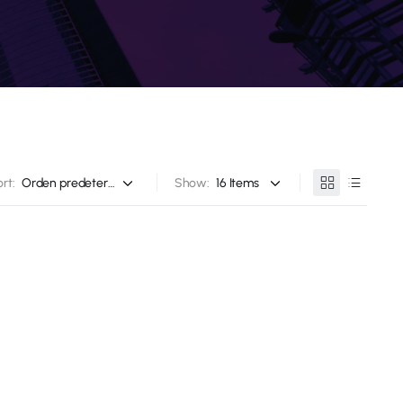
rt:
Show: