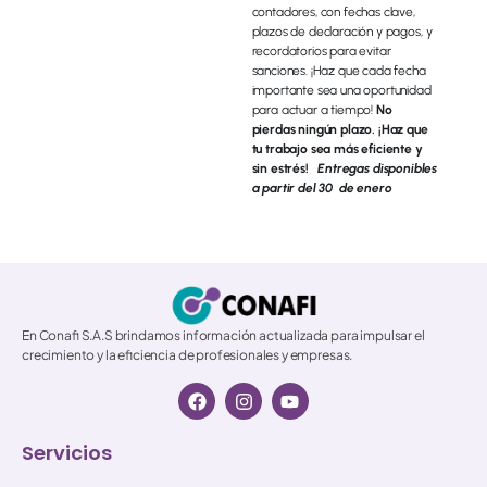
contadores, con fechas clave,
plazos de declaración y pagos, y
recordatorios para evitar
sanciones. ¡Haz que cada fecha
importante sea una oportunidad
para actuar a tiempo!
No
pierdas ningún plazo. ¡Haz que
tu trabajo sea más eficiente y
sin estrés!
Entregas disponibles
a partir del 30 de enero
© 2026 All Rights Reserved.
En Conafi S.A.S brindamos información actualizada para impulsar el
crecimiento y la eficiencia de profesionales y empresas.
Servicios