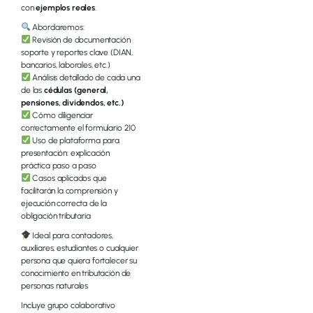
con
ejemplos reales
.
Abordaremos:
Revisión de documentación
soporte y reportes clave (DIAN,
bancarios, laborales, etc.)
Análisis detallado de cada una
de las
cédulas (general,
pensiones, dividendos, etc.)
Cómo diligenciar
correctamente el formulario 210
Uso de plataforma para
presentación: explicación
práctica paso a paso
Casos aplicados que
facilitarán la comprensión y
ejecución correcta de la
obligación tributaria
Ideal para contadores,
auxiliares, estudiantes o cualquier
persona que quiera fortalecer su
conocimiento en tributación de
personas naturales
Incluye grupo colaborativo