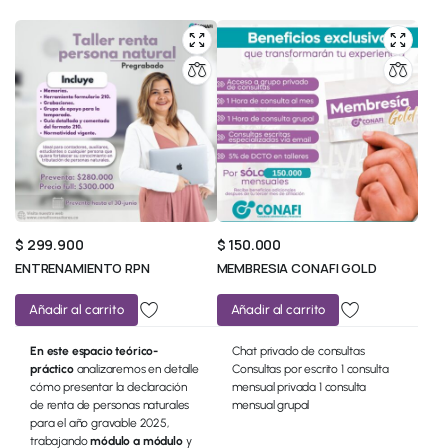
$
299.900
$
150.000
ENTRENAMIENTO RPN
MEMBRESIA CONAFI GOLD
Añadir al carrito
Añadir al carrito
En este espacio teórico-
Chat privado de consultas
práctico
analizaremos en detalle
Consultas por escrito 1 consulta
cómo presentar la declaración
mensual privada 1 consulta
de renta de personas naturales
mensual grupal
para el año gravable 2025,
trabajando
módulo a módulo
y