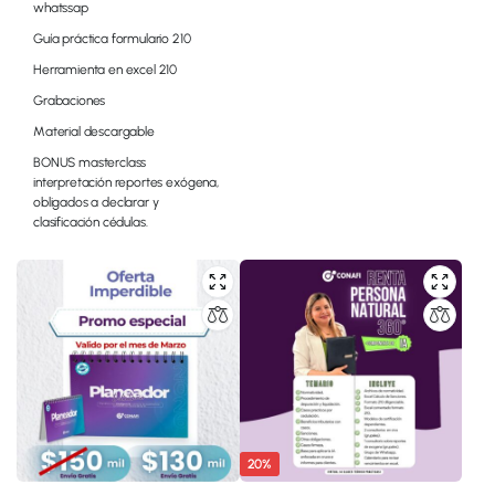
whatssap
Guía práctica formulario 210
Herramienta en excel 210
Grabaciones
Material descargable
BONUS masterclass
interpretación reportes exógena,
obligados a declarar y
clasificación cédulas.
20%