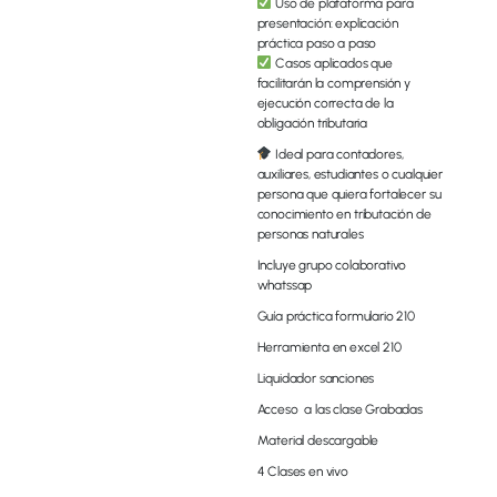
Uso de plataforma para
presentación: explicación
práctica paso a paso
Casos aplicados que
facilitarán la comprensión y
ejecución correcta de la
obligación tributaria
Ideal para contadores,
auxiliares, estudiantes o cualquier
persona que quiera fortalecer su
conocimiento en tributación de
personas naturales
Incluye grupo colaborativo
whatssap
Guía práctica formulario 210
Herramienta en excel 210
Liquidador sanciones
Acceso a las clase Grabadas
Material descargable
4 Clases en vivo