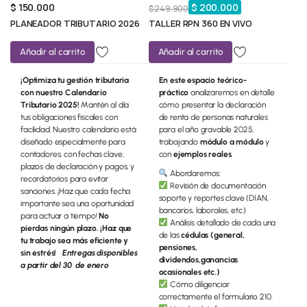
$
150.000
$
200.000
$
249.900
PLANEADOR TRIBUTARIO 2026
TALLER RPN 360 EN VIVO
Añadir al carrito
Añadir al carrito
¡Optimiza tu gestión tributaria
En este espacio teórico-
con nuestro Calendario
práctico
analizaremos en detalle
Tributario 2025!
Mantén al día
cómo presentar la declaración
tus obligaciones fiscales con
de renta de personas naturales
facilidad. Nuestro calendario está
para el año gravable 2025,
diseñado especialmente para
trabajando
módulo a módulo
y
contadores, con fechas clave,
con
ejemplos reales
.
plazos de declaración y pagos, y
Abordaremos:
recordatorios para evitar
Revisión de documentación
sanciones. ¡Haz que cada fecha
soporte y reportes clave (DIAN,
importante sea una oportunidad
bancarios, laborales, etc.)
para actuar a tiempo!
No
Análisis detallado de cada una
pierdas ningún plazo. ¡Haz que
de las
cédulas (general,
tu trabajo sea más eficiente y
pensiones,
sin estrés!
Entregas disponibles
dividendos,ganancias
a partir del 30 de enero
ocasionales etc.)
Cómo diligenciar
correctamente el formulario 210.