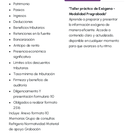
Patrimonio
"Taller práctico de Exógena -
Pasivos
Modalidad Pregrabada"
Ingresos
Aprende a preparar y presentar
Deducciones
la información exógena de
Beneficios tributarios
manera eficiente. Accede a
Retenciones en la fuente
contenido claro y actualizado,
Bancarización
disponible en cualquier momento
Anticipo de renta
para que avances a tu ritmo.
Presencia económica
significativa
Límites a los descuentos
tributarios
Tasa mínima de tributación
Firmeza y beneficio de
auditoría
Diligenciamiento Y
presentación formulario 110
Obligados a realizar formato
2516
Incluye: Anexo formato 110
Memorias Grupo de consultas
Refrigerio Normatividad Material
de apoyo Grabación