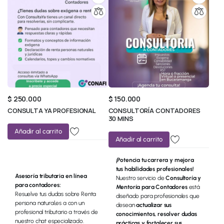
$
250.000
$
150.000
CONSULTA YA PROFESIONAL
CONSULTORÍA CONTADORES
30 MINS
Añadir al carrito
Añadir al carrito
¡Potencia tu carrera y mejora
tus habilidades profesionales!
Asesoría tributaria en línea
Nuestro servicio de
Consultoría y
para contadores:
Mentoría para Contadores
está
Resuelve tus dudas sobre Renta
diseñado para profesionales que
persona natural,es a con un
desean
actualizar sus
profesional tributario a través de
conocimientos, resolver dudas
nuestro chat especializado.
prácticas y fortalecer sus