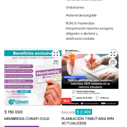
Grabaciones
Material descargable
BONUS masterclass
interpretación reportes exógena,
obligados a declarar y
clasificación cédulas.
96%
$
150.000
$
2.000
$
50.000
MEMBRESIA CONAFI GOLD
PLANEACIÓN TRIBUTARIA RPN
ACTUALICESE