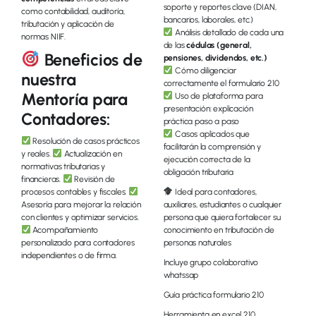
soporte y reportes clave (DIAN,
como contabilidad, auditoría,
bancarios, laborales, etc.)
tributación y aplicación de
Análisis detallado de cada una
normas NIIF.
de las
cédulas (general,
Beneficios de
pensiones, dividendos, etc.)
Cómo diligenciar
nuestra
correctamente el formulario 210
Mentoría para
Uso de plataforma para
presentación: explicación
Contadores:
práctica paso a paso
Casos aplicados que
Resolución de casos prácticos
facilitarán la comprensión y
y reales.
Actualización en
ejecución correcta de la
normativas tributarias y
obligación tributaria
financieras.
Revisión de
procesos contables y fiscales.
Ideal para contadores,
Asesoría para mejorar la relación
auxiliares, estudiantes o cualquier
con clientes y optimizar servicios.
persona que quiera fortalecer su
Acompañamiento
conocimiento en tributación de
personalizado para contadores
personas naturales
independientes o de firma.
Incluye grupo colaborativo
whatssap
Guía práctica formulario 210
Herramienta en excel 210