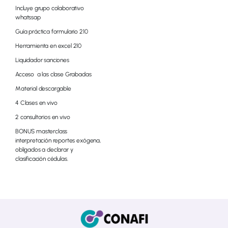
Incluye grupo colaborativo
whatssap
Guía práctica formulario 210
Herramienta en excel 210
Liquidador sanciones
Acceso a las clase Grabadas
Material descargable
4 Clases en vivo
2 consultorios en vivo
BONUS masterclass
interpretación reportes exógena,
obligados a declarar y
clasificación cédulas.
© 2026 All Rights Reserved.