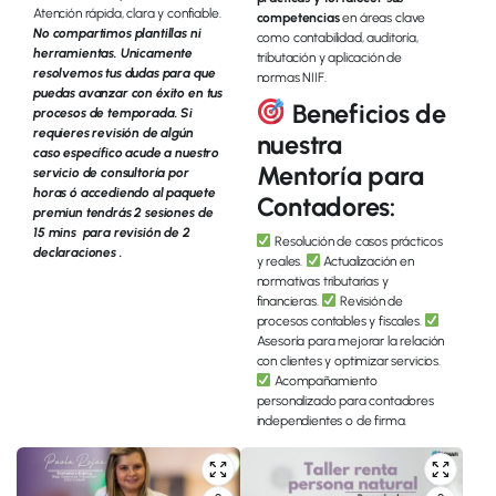
Atención rápida, clara y confiable.
competencias
en áreas clave
No compartimos plantillas ni
como contabilidad, auditoría,
herramientas. Unicamente
tributación y aplicación de
resolvemos tus dudas para que
normas NIIF.
puedas avanzar con éxito en tus
Beneficios de
procesos de temporada. Si
requieres revisión de algún
nuestra
caso específico acude a nuestro
Mentoría para
servicio de consultoría por
horas ó accediendo al paquete
Contadores:
premiun tendrás 2 sesiones de
15 mins para revisión de 2
Resolución de casos prácticos
declaraciones .
y reales.
Actualización en
normativas tributarias y
financieras.
Revisión de
procesos contables y fiscales.
Asesoría para mejorar la relación
con clientes y optimizar servicios.
Acompañamiento
personalizado para contadores
independientes o de firma.