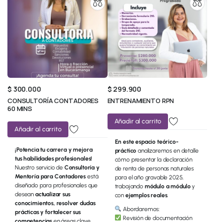
$
300.000
$
299.900
CONSULTORÍA CONTADORES
ENTRENAMIENTO RPN
60 MINS
Añadir al carrito
Añadir al carrito
En este espacio teórico-
¡Potencia tu carrera y mejora
práctico
analizaremos en detalle
tus habilidades profesionales!
cómo presentar la declaración
Nuestro servicio de
Consultoría y
de renta de personas naturales
Mentoría para Contadores
está
para el año gravable 2025,
diseñado para profesionales que
trabajando
módulo a módulo
y
desean
actualizar sus
con
ejemplos reales
.
conocimientos, resolver dudas
Abordaremos:
prácticas y fortalecer sus
Revisión de documentación
competencias
en áreas clave