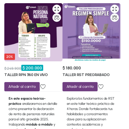
20%
$
200.000
$
180.000
$
249.900
TALLER RPN 360 EN VIVO
TALLER RST PREGRABADO
Añadir al carrito
Añadir al carrito
En este espacio teórico-
Explora los fundamentos de RST
práctico
analizaremos en detalle
en este taller teórico práctico de
cómo presentar la declaración
4 horas. Donde fortalecerás tus
de renta de personas naturales
habilidades y conocimientos
para el año gravable 2025,
clave para su aplicación en
trabajando
módulo a módulo
y
contextos académicos y