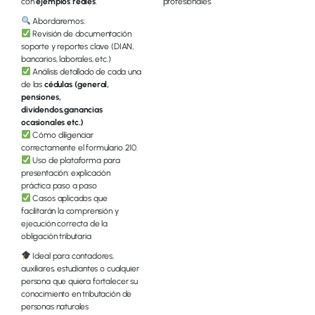
con
ejemplos reales
.
profesionales.
Abordaremos:
Revisión de documentación
soporte y reportes clave (DIAN,
bancarios, laborales, etc.)
Análisis detallado de cada una
de las
cédulas (general,
pensiones,
dividendos,ganancias
ocasionales etc.)
Cómo diligenciar
correctamente el formulario 210.
Uso de plataforma para
presentación: explicación
práctica paso a paso
Casos aplicados que
facilitarán la comprensión y
ejecución correcta de la
obligación tributaria
Ideal para contadores,
auxiliares, estudiantes o cualquier
persona que quiera fortalecer su
conocimiento en tributación de
personas naturales