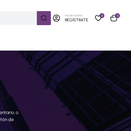
Iniciar sesión
0
0
REGÍSTRATE
ntario, o
otón de