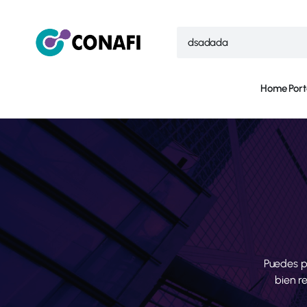
Home
Port
Puedes p
bien r