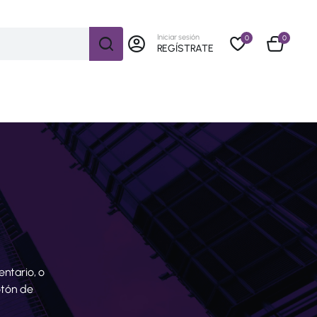
Iniciar sesión
0
0
REGÍSTRATE
ntario, o
otón de