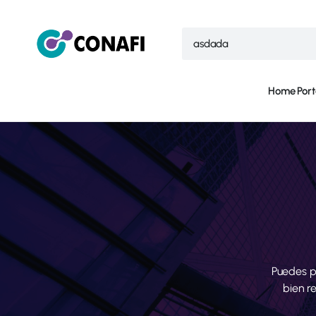
Home
Port
Puedes p
bien r