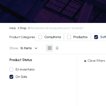
Inicio
Shop
Resultados de búsqueda para “asdada”
Consultoria
Productos
Sof
Product Categories
Show:
Product Status
Clear filters
En inventario
On Sale