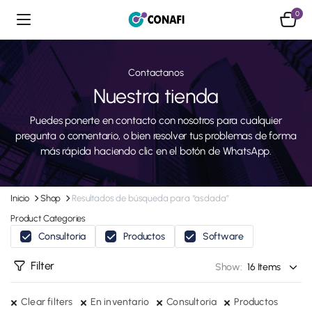
0
Contactanos
Nuestra tienda
Puedes ponerte en contacto con nosotros para cualquier
pregunta o comentario, o bien resolver tus problemas de forma
más rápida haciendo clic en el botón de WhatsApp.
Inicio
Shop
Resultados de búsqueda para “asdada”
Product Categories
Consultoria
Productos
Software
Filter
Show:
Clear filters
En inventario
Consultoria
Productos