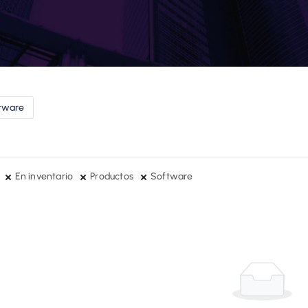
tware
En inventario
Productos
Software