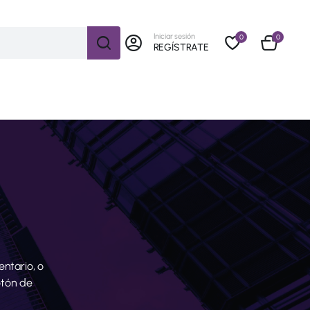
Iniciar sesión
0
0
REGÍSTRATE
ntario, o
otón de