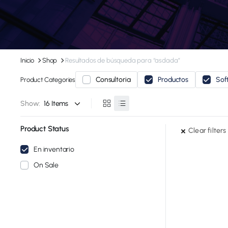
Inicio
Shop
Resultados de búsqueda para “asdada”
Consultoria
Productos
Sof
Product Categories
Show:
Product Status
Clear filters
En inventario
On Sale