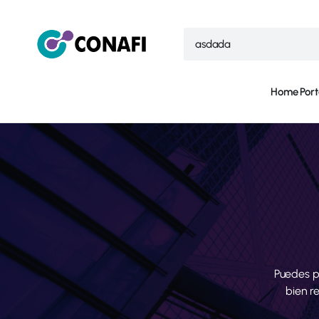
Home
Port
Puedes p
bien r