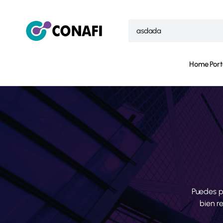
Home
Port
Puedes p
bien r