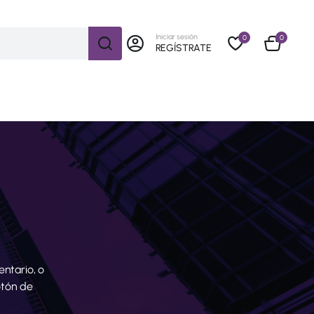
Iniciar sesión
0
0
REGÍSTRATE
ntario, o
otón de