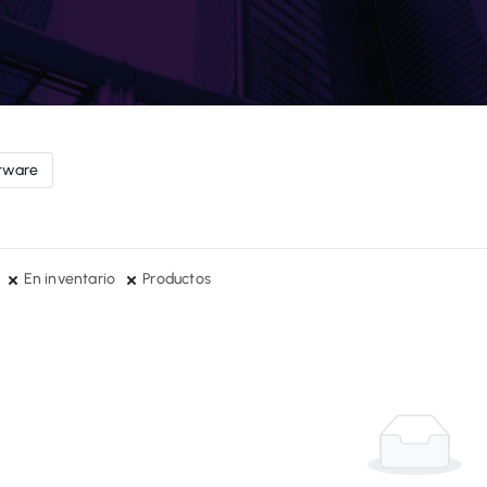
tware
En inventario
Productos