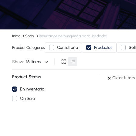
Inicio
Shop
Resultados de búsqueda para “asdada”
Consultoria
Productos
Sof
Product Categories
Show:
Product Status
Clear filters
En inventario
On Sale