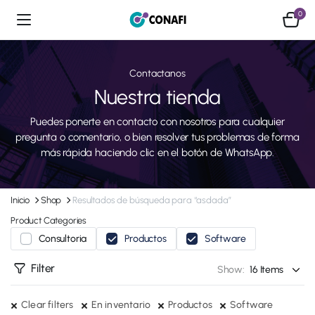
0
Contactanos
Nuestra tienda
Puedes ponerte en contacto con nosotros para cualquier
pregunta o comentario, o bien resolver tus problemas de forma
más rápida haciendo clic en el botón de WhatsApp.
Inicio
Shop
Resultados de búsqueda para “asdada”
Product Categories
Consultoria
Productos
Software
Filter
Show:
Clear filters
En inventario
Productos
Software